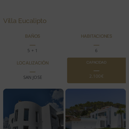
Villa Eucalipto
BAÑOS
HABITACIONES
5 + 1
6
LOCALIZACIÓN
CAPACIDAD
2.100€
SAN JOSE